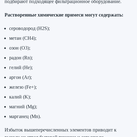
подбирают подходящее фильтрационное оборудование.
Растворенные химические примеси могут содержать:
сероводород (H2S);
метан (СН4);
озон (O3);
радон (Rn);
гелий (He);
аргон (Ar);
железо (Fe+);
калий (K);
магний (Mg);
марганец (Mn).
Избыток вышеперечисленных элементов приводит к