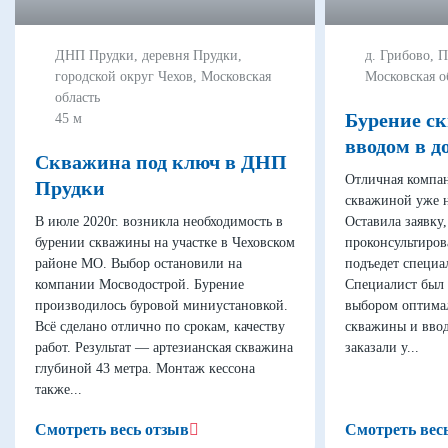
ДНП Прудки, деревня Прудки,
д. Грибово, 
городской округ Чехов, Московская
Московская о
область
Бурение с
45 м
вводом в д
Скважина под ключ в ДНП
Отличная компан
Прудки
скважиной уже н
В июле 2020г. возникла необходимость в
Оставила заявку
бурении скважины на участке в Чеховском
проконсультиров
районе МО. Выбор остановили на
подъедет специал
компании Мосводострой. Бурение
Специалист был 
производилось буровой миниустановкой.
выбором оптимал
Всё сделано отлично по срокам, качеству
скважины и ввод
работ. Результат — артезианская скважина
заказали у...
глубиной 43 метра. Монтаж кессона
также...
Смотреть весь отзыв
Смотреть вес