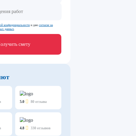
ой конфиденциальности
и даю
согласие на
ных данных
.
олучить смету
яют
в
5.0
80 отзыва
в
4.8
330 отзывов