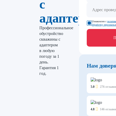
с
адаптером
Ознакомлен с
политик
обработку персональ
Профессиональное
обустройство
П
скважины с
адаптером
в любую
погоду за 1
день.
Нам довер
Гарантия 1
год.
5.0
276 отзыво
4.8
146 отзыво