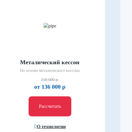
Металический кессон
На основе металического кессона
158 000 р.
от 136 000 р
Рассчитать
О технологии