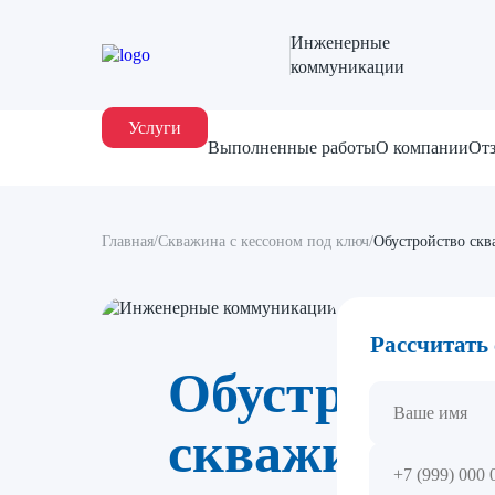
Инженерные
коммуникации
Услуги
Выполненные работы
О компании
От
Главная
/
Скважина с кессоном под ключ
/
Обустройство скв
Рассчитать 
Обустройств
скважины