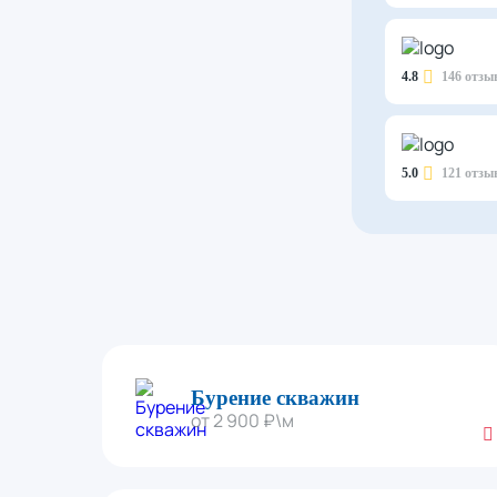
4.8
146 отзы
5.0
121 отзы
Бурение скважин
от 2 900 ₽\м