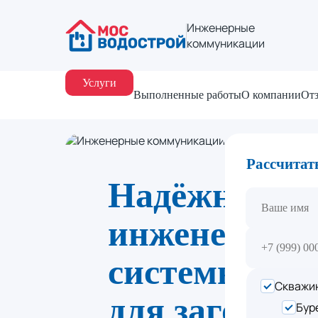
Инженерные
коммуникации
Услуги
Выполненные работы
О компании
От
Рассчитат
Надёжные
инженерные
системы
Скважин
для загородн
Бур