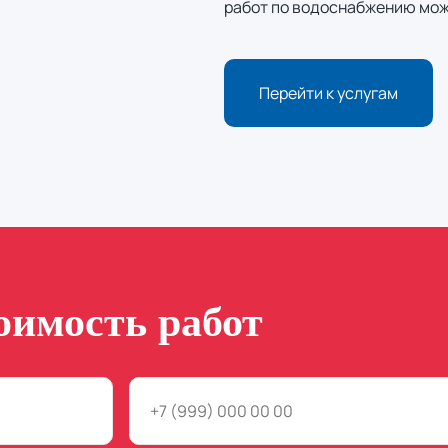
работ по водоснабжению можн
Перейти к услугам
оимость работ