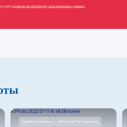
и
и даю
согласие на обработку персональных данных
.
оты
Бурение скважины
Обустройство скважины