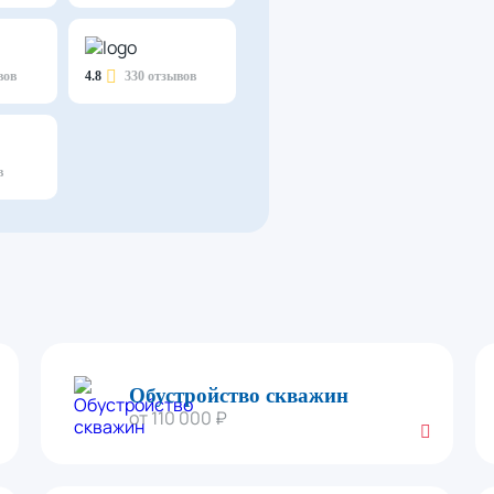
вов
4.8
330 отзывов
в
Обустройство скважин
от 110 000 ₽