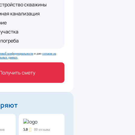
стройство скважины
мная канализация
ние
участка
 погреба
тикой конфиденциальности
и даю
согласие на
альных данных
.
Получить смету
еряют
вов
5.0
80 отзыва