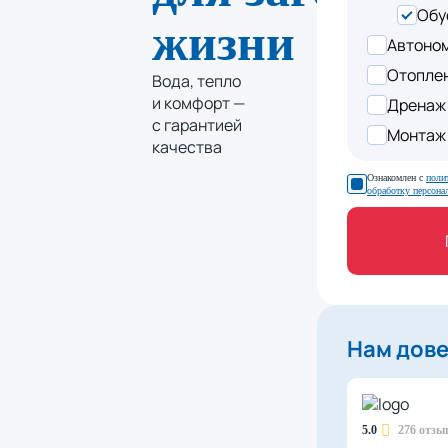
Обу
жизни
Автоно
Отопле
Вода, тепло
и комфорт —
Дренаж 
с гарантией
Монтаж
качества
Ознакомлен с
поли
обработку персон
Нам дов
5.0
276 отзы