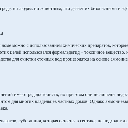
среде, ни людям, ни животным, что делает их безопасными и э
ка
 доме можно с использованием химических препаратов, которые
 этих целей использовался формальдегид – токсичное вещество, н
дства для очистки сточных вод производятся на основе аммони
ений имеют ряд достоинств, но при этом они не лишены недост
антом для многих владельцев частных домов. Однако аммониевы
ека.
ратов, субстанция, которая остается в септике, не подходит дл