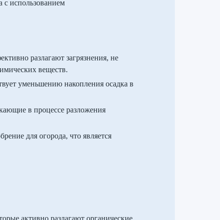
а с использованием
ективно разлагают загрязнения, не
химических веществ.
твует уменьшению накопления осадка в
икающие в процессе разложения
брение для огорода, что является
торые активно разлагают органические