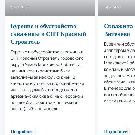
30.10.2018
19.01.2021
Бурение и обустройство
Скважина с
скважины в СНТ Красный
Витенево
Строитель
Бурение и обус
адаптером в д
Бурение и обустройство скважины в
городского ок
СНТ Красный Строитель городского
Московской об
округа Чехов Московской области
компании Мосв
нашими специалистами были
за два дня. В
выполнены за несколько дней. В
обратились вла
качестве источника водоснабжения
Витенево для 
частного дома была предложена
водоснабжение
артезианская скважина с кессоном,
оптимальным р
для ее обустройства – погружной
насос (выбрана модель...
Подробнее
Подробнее