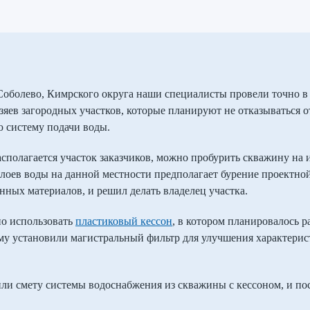
Соболево, Кимрского округа наши специалисты провели точно в
зяев загородных участков, которые планируют не отказываться
ю систему подачи воды.
асполагается участок заказчиков, можно пробурить скважину на 
 слоев воды на данной местности предполагает бурение проектн
нных материалов, и решил делать владелец участка.
но использовать
пластиковый кессон
, в котором планировалось р
му установили магистральный фильтр для улучшения характерист
ли смету системы водоснабжения из скважины с кессоном, и пос