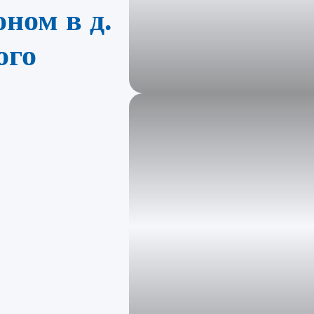
оном в д.
ого