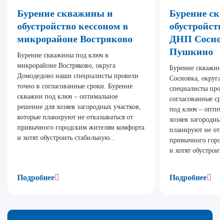
Бурение скважины и
Бурение с
обустройство кессоном в
обустройст
микрорайоне Востряково
ДНП Сосно
Пушкино
Бурение скважины под ключ в
микрорайоне Востряково, округа
Бурение скважи
Домодедово наши специалисты провели
Сосновка, окру
точно в согласованные сроки. Бурение
специалисты про
скважин под ключ – оптимальное
согласованные с
решение для хозяев загородных участков,
под ключ – опти
которые планируют не отказываться от
хозяев загородны
привычного городским жителям комфорта
планируют не от
и хотят обустроить стабильную...
привычного гор
и хотят обустрои
Подробнее
Подробнее