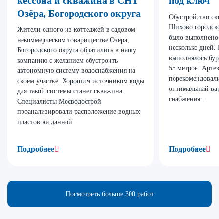
кессона и скважина в СНТ
под ключ
Озёра, Богородского округа
Обустройство с
Шихово городско
Жители одного из коттеджей в садовом
было выполнено
некоммерческом товариществе Озёра,
несколько дней.
Богородского округа обратились в нашу
выполнялось бу
компанию с желанием обустроить
55 метров. Арте
автономную систему водоснабжения на
порекомендовали
своем участке. Хорошим источником воды
оптимальный ва
для такой системы станет скважина.
снабжения...
Специалисты Мосводострой
проанализировали расположение водных
пластов на данной...
Подробнее
Подробнее
Посмотреть больше 300 работ