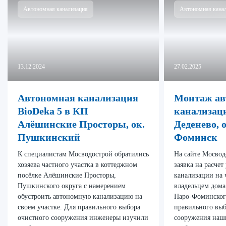
Автономная канализация
Автономная кана
13.12.2024
27.02.2025
Автономная канализация
Монтаж ав
BioDeka 5 в КП
канализаци
Алёшинские Просторы, ок.
Деденево, 
Пушкинский
Фоминск
К специалистам Мосводострой обратились
На сайте Мосвод
хозяева частного участка в коттеджном
заявка на расче
посёлке Алёшинские Просторы,
канализации на 
Пушкинского округа с намерением
владельцем дома
обустроить автономную канализацию на
Наро-Фоминского
своем участке. Для правильного выбора
правильного выб
очистного сооружения инженеры изучили
сооружения наш