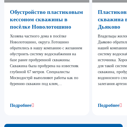
Обустройство пластиковым
Пластиков
кессоном скважины в
скважина в
посёлке Новолотошино
Дьяково
Хозяева частного дома в посёлке
Владельцы жилог
Новолотошино, округа Лотошино
Дьяково обратил
обратились в нашу компанию с желанием
нашей компании 
обустроить систему водоснабжения на
систему водосна
базе ранее пробуренной скважины.
источника. Хор
Скважина была пробурена на известняк
для такой систем
глубиной 67 метров. Специалисты
скважина, пробу
Мосводострй выполняют работы как по
водоносного сло
бурению скважин под ключ,...
залегания артези
Подробнее
Подробнее