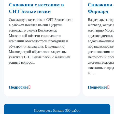
Скважина с кессоном в
Скважина 
СНТ Белые пески
Форвард
Скважину с кессоном в СНТ Белые пески
Владельцы загор
в рабочем посёлке имени Цюрупы
Форвард, округ 
городского округа Воскресенск
компанию Мосво
Московской области специалисты
круглогодичным
компании Мосводострой пробурили и
водоснабжением
обустроили за два дня. В компанию
проанализирова
Мосводострой обратились владельцы
расположения п
участка в СНТ Белые пески с желанием
местности и пос
решить вопрос...
системы водосна
скважины с пре
40...
Подробнее
Подробнее
Посмотреть больше 300 работ