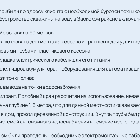
рибыли по адресу клиента с необходимой буровой техникой
бустройство скважины на воду в Заокском районе включал
й составила 60 метров
ка котлована для монтажа кессона и траншеи к дому для в
новыми трубами пластикового кессона
кладка электрического кабеля для его питания
реле, гидроаккумулятора, – оборудования для автоматиза
аж точки слива
, вывода на точки водоснабжения
гидрант. Подобный кран рассчитан на использование, неза
 на глубине 1, 6 метра, что для данной местности оказыва
в дом, прокол деревянной конструкции. Внутрь трубы был 
истемой автономного водоснабжения в течение всего года
оном были проведены необходимые электромонтажные рабо