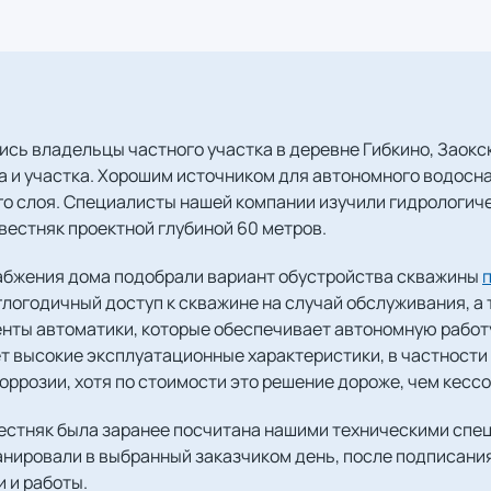
сь владельцы частного участка в деревне Гибкино, Заокс
а и участка. Хорошим источником для автономного водосн
го слоя. Специалисты нашей компании изучили гидрологич
вестняк проектной глубиной 60 метров.
абжения дома подобрали вариант обустройства скважины
логодичный доступ к скважине на случай обслуживания, а 
нты автоматики, которые обеспечивает автономную работ
т высокие эксплуатационные характеристики, в частности
оррозии, хотя по стоимости это решение дороже, чем кессо
естняк была заранее посчитана нашими техническими спец
анировали в выбранный заказчиком день, после подписани
 и работы.