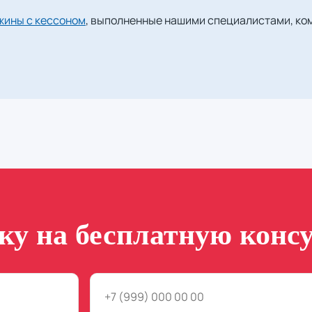
жины с кессоном
, выполненные нашими специалистами, к
вку на бесплатную конс