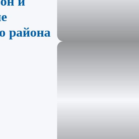
он и
не
о района