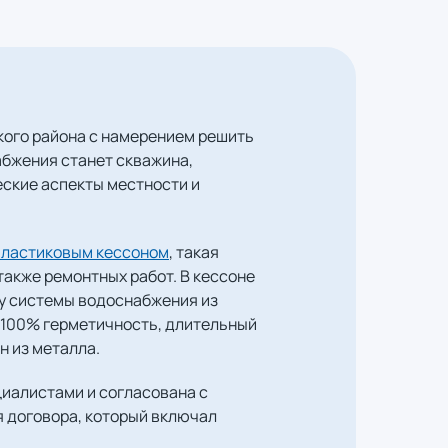
кого района с намерением решить
абжения станет скважина,
еские аспекты местности и
пластиковым кессоном
, такая
также ремонтных работ. В кессоне
у системы водоснабжения из
 100% герметичность, длительный
н из металла.
иалистами и согласована с
я договора, который включал