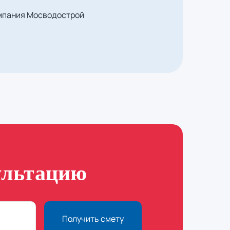
омпания Мосводострой
ультацию
Получить смету