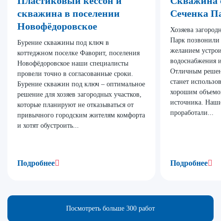
Пластиковый кессон и
Скважина 
скважина в поселении
Сеченка П
Новофёдоровское
Хозяева загород
Парк позвонили
Бурение скважины под ключ в
желанием устрои
коттеджном поселке Фаворит, поселения
водоснабжения и
Новофёдоровское наши специалисты
Отличным решен
провели точно в согласованные сроки.
станет использо
Бурение скважин под ключ – оптимальное
хорошим объемом
решение для хозяев загородных участков,
источника. Наш
которые планируют не отказываться от
проработали...
привычного городским жителям комфорта
и хотят обустроить...
Подробнее
Подробнее
Посмотреть больше 300 работ