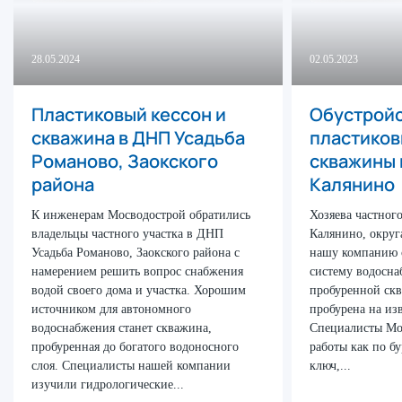
28.05.2024
02.05.2023
Пластиковый кессон и
Обустрой
скважина в ДНП Усадьба
пластиков
Романово, Заокского
скважины 
района
Калянино
К инженерам Мосводострой обратились
Хозяева частного
владельцы частного участка в ДНП
Калянино, округ
Усадьба Романово, Заокского района с
нашу компанию 
намерением решить вопрос снабжения
систему водосна
водой своего дома и участка. Хорошим
пробуренной ск
источником для автономного
пробурена на из
водоснабжения станет скважина,
Специалисты Мо
пробуренная до богатого водоносного
работы как по б
слоя. Специалисты нашей компании
ключ,...
изучили гидрологические...