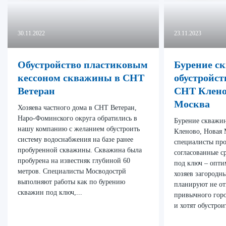
30.11.2022
23.11.2023
Обустройство пластиковым
Бурение с
кессоном скважины в СНТ
обустройст
Ветеран
СНТ Клено
Москва
Хозяева частного дома в СНТ Ветеран,
Наро-Фоминского округа обратились в
Бурение скважи
нашу компанию с желанием обустроить
Кленово, Новая
систему водоснабжения на базе ранее
специалисты про
пробуренной скважины. Скважина была
согласованные с
пробурена на известняк глубиной 60
под ключ – опти
метров. Специалисты Мосводострй
хозяев загородны
выполняют работы как по бурению
планируют не от
скважин под ключ,...
привычного гор
и хотят обустрои