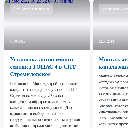
Автономная канализация
Автономная кана
16.08.2022
22.06.2018
Установка автономного
Монтаж ав
септика ТОПАС 4 в СНТ
канализац
Стремиловское
Монтаж автоном
коттеджном посе
В компанию Мосводострой позвонили
Истра был выпо
владельцы загородного участка в СНТ
за один день. Дл
Стремиловское, округа Чехов с
канализации был
намерением обустроить автономную
Биодека, которая
канализацию на своем участке. Для
качественной очи
правильного выбора очистного
99%). Модель бы
сооружения наши специалисты изучили
количеству про
особенности проживания в доме, в том