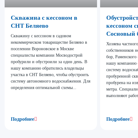
Скважина с кессоном в
Обустройс
СНТ Беляево
кессоном 
Сосновый 
Скважину с кессоном в садовом
некоммерческом товариществе Беляево в
Хозяева частног
поселении Вороновское в Москве
собственников 
специалисты компании Мосводострой
бор, Раменского 
пробурили и обустроили за один день. В
нашу компанию 
нашу компанию обратились владельцы
систему водосна
участка в СНТ Беляево, чтобы обустроить
пробуренной ск
систему автономного водоснабжения. Для
пробурена на из
определения оптимальной схемы...
метра. Специал
выполняют работ
Подробнее
Подробнее