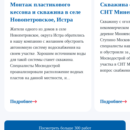
Монтаж пластикового
Скважина 
кессона и скважина в селе
СНТ Мине
Новопетровское, Истра
Скважину с огол
некоммерческом
Жители одного из домов в селе
деревне Миняево
Новопетровское, округа Истра обратились
Ступино Москов
в нашу компанию с желанием обустроить
специалисты на
автономную систему водоснабжения на
и обустроили за
своем участке. Хорошим источником воды
Мосводострой об
для такой системы станет скважина.
участка в СНТ М
Специалисты Мосводострой
вопрос снабжени
проанализировали расположение водных
пластов на данной местности, и...
Подробнее
Подробнее
Посмотреть больше 300 работ