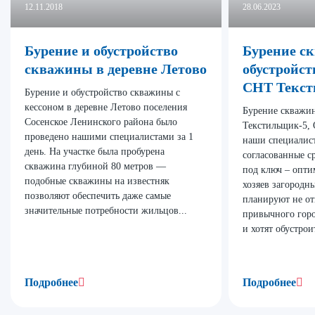
12.11.2018
28.06.2023
Бурение и обустройство
Бурение с
скважины в деревне Летово
обустройст
СНТ Текст
Бурение и обустройство скважины с
кессоном в деревне Летово поселения
Бурение скважи
Сосенское Ленинского района было
Текстильщик-5, 
проведено нашими специалистами за 1
наши специалист
день. На участке была пробурена
согласованные с
скважина глубиной 80 метров —
под ключ – опти
подобные скважины на известняк
хозяев загородны
позволяют обеспечить даже самые
планируют не от
значительные потребности жильцов...
привычного гор
и хотят обустрои
Подробнее
Подробнее