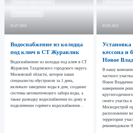
Отзывы о наших работах
Обустройство ск
Разводка по дому
01.07.2019
03.05.2023
Водоснабжение из колодца
Установка
под ключ в СТ Журавлик
кессона и 
Новое Вла
Водоснабжение из колодца под ключ в СТ
Журавлик Талдомского городского округа
В нашу компани
Московской области, которое наши
частного участк
специалисты обустроили за 1 день,
Новое Владычин
включало заведение воды в дом, создание
намерением реш
системы автоматического забора воды, а
круглогодичного
также разводку водоснабжения по дому и
своего участка 
подключение горячего водоснабжения....
Мосводострой п
расположение во
территории учас
рекомендовали б