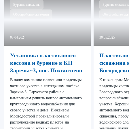
Бурение скважины
Бурение скважин
Обустройство скважины
Обустройство ск
03.04.2024
30.05.2025
Установка пластикового
Пластиков
кессона и бурение в КП
скважина 
Заречье-3, пос. Похвиснево
Богородско
В нашу компанию позвонили владельцы
К инженерам Мо
частного участка в коттеджном посёлке
владельцы частн
Заречье-3, Тарусского района с
Богородского ок
намерением решить вопрос автономного
вопрос снабжени
круглогодичного водоснабжения для
участка. Хороши
своего участка и дома. Инженеры
автономного вод
Мосводострой проанализировали
скважина, пробу
расположение водных пластов на
водоносного сло
территории участка клиента и
компании изучи