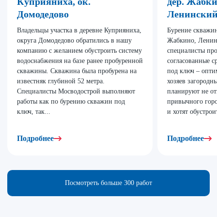
Куприяниха, ок.
дер. Жабки
Домодедово
Ленински
Владельцы участка в деревне Куприяниха,
Бурение скважин
округа Домодедово обратились в нашу
Жабкино, Ленин
компанию с желанием обустроить систему
специалисты про
водоснабжения на базе ранее пробуренной
согласованные с
скважины. Скважина была пробурена на
под ключ – опти
известняк глубиной 52 метра.
хозяев загородны
Специалисты Мосводострой выполняют
планируют не от
работы как по бурению скважин под
привычного гор
ключ, так...
и хотят обустрои
Подробнее
Подробнее
Посмотреть больше 300 работ