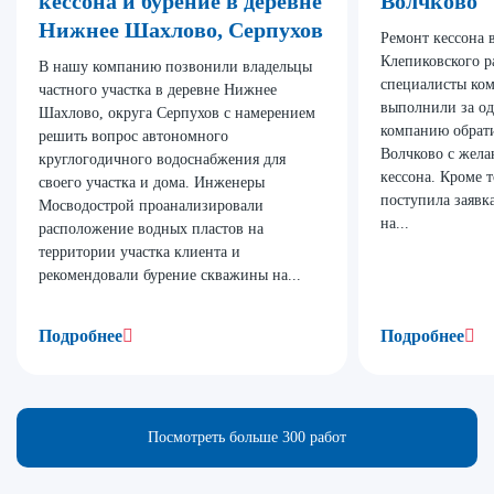
кессона и бурение в деревне
Волчково
Нижнее Шахлово, Серпухов
Ремонт кессона 
Клепиковского р
В нашу компанию позвонили владельцы
специалисты ко
частного участка в деревне Нижнее
выполнили за од
Шахлово, округа Серпухов с намерением
компанию обрати
решить вопрос автономного
Волчково с жела
круглогодичного водоснабжения для
кессона. Кроме т
своего участка и дома. Инженеры
поступила заявк
Мосводострой проанализировали
на...
расположение водных пластов на
территории участка клиента и
рекомендовали бурение скважины на...
Подробнее
Подробнее
Посмотреть больше 300 работ