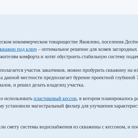
еском некоммерческом товариществе Яковлево, поселения Десё
скважин под ключ
– оптимальное решение для хозяев загородных
жителям комфорта и хотят обустроить стабильную систему пода
сполагается участок заказчиков, можно пробурить скважину на и
 на данной местности предполагает бурение проектной глубиной 
алов, и решил делать владелец участка.
но использовать
пластиковый кессон
, в котором планировалось р
му установили магистральный фильтр для улучшения характерист
ли смету системы водоснабжения из скважины с кессоном, и пос