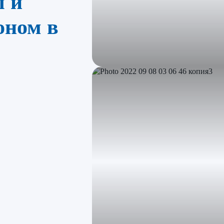
ы и
оном в