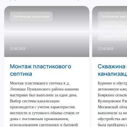
Автономная канализация
Автономная кана
Бурение скважин
Обустройство ск
22.06.2018
22.10.2018
Монтаж пластикового
Скважина 
септика
канализац
Монтаж пластикового септика в д.
Бурение и обуст
Лепешки Пушкинского района нашими
автономную кан
мастерами был выполнен за один день.
Бояркино сельск
Выбор системы канализации
Кузнецовское Ра
производится с учетом характеристик
Московской обл
местности и суточного объема стоков от
выполнили за не
дома с постоянным проживанием,
обустройства ав
использованием сантехники и бытовой
была пробурена 