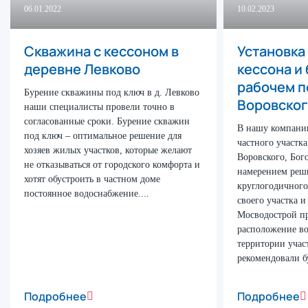
06.01.2022
10.02.2023
Скважина с кессоном в
Установка
деревне Левково
кессона и
рабочем п
Бурение скважины под ключ в д. Левково
Воровско
наши специалисты провели точно в
согласованные сроки. Бурение скважин
В нашу компани
под ключ – оптимальное решение для
частного участк
хозяев жилых участков, которые желают
Воровского, Бого
не отказываться от городского комфорта и
намерением реш
хотят обустроить в частном доме
круглогодичного
постоянное водоснабжение....
своего участка 
Мосводострой п
расположение во
территории учас
рекомендовали б
Подробнее
Подробнее