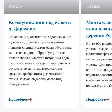
17.09.2018
19.10.2022
Коммуникации под ключ в
Монтаж ав
д. Дорохово
канализац
деревне Ре
Канализация, отопление, водоснабжение
в деревне Дорохово Рузского района
К нам обратилис
нашими специалистами были обустроены
участка в деревн
за несколько дней. При обустройстве
Солнечногорск с
водопровода в качестве источника воды
автономную кан
был использован колодец. Выбор насоса
участке. Для пр
осуществлялся по характеристикам
очистного соор
согласно требованиям рассчитанной
изучили особенн
схемы. В доме выделено место под
в том числе нал
оборудование,...
использует в рабо
Подробнее
Подробнее