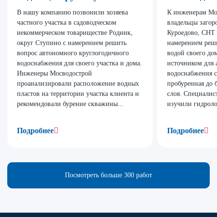
В нашу компанию позвонили хозяева
К инженерам Мо
частного участка в садоводческом
владельцы загор
некоммерческом товариществе Родник,
Куроедово, СНТ
округ Ступино с намерением решить
намерением реш
вопрос автономного круглогодичного
водой своего до
водоснабжения для своего участка и дома.
источником для 
Инженеры Мосводострой
водоснабжения с
проанализировали расположение водных
пробуренная до 
пластов на территории участка клиента и
слоя. Специали
рекомендовали бурение скважины...
изучили гидроло
Подробнее
Подробнее
Посмотреть больше 300 работ