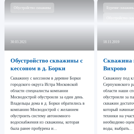
Обустройство скважины
Бурение скважин
Обустройство ск
30.03.2021
18.11.2019
Обустройство скважины с
Скважина п
кессоном в д. Борки
Вихрово
Скважину с кессоном в деревне Борки
Скважину под кл
городского округа Истра Московской
Серпуховского р
области специалисты компании
области наши сп
Мосводострой обустроили за один день.
обустроили за п
Владельцы дома в д. Борки обратились в
скважин достато
компанию Мосводострой с желанием
который начинает
обустроить систему автономного
техники на учас
водоснабжения из скважины, которая
необходимо оцен
была ранее пробурена и...
воды, выбрать...