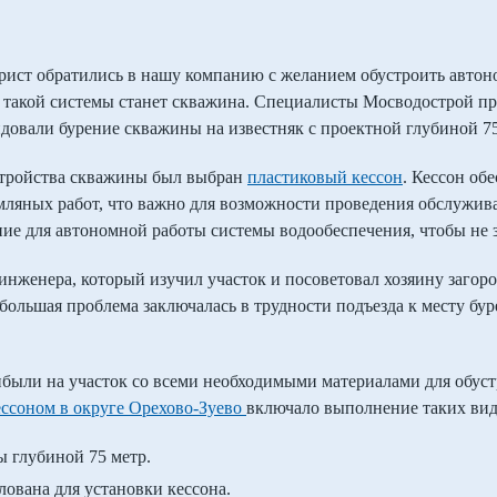
ист обратились в нашу компанию с желанием обустроить автон
 такой системы станет скважина. Специалисты Мосводострой п
ндовали бурение скважины на известняк с проектной глубиной 75
стройства скважины был выбран
пластиковый кессон
. Кессон об
мляных работ, что важно для возможности проведения обслужив
ие для автономной работы системы водообеспечения, чтобы не 
инженера, который изучил участок и посоветовал хозяину заго
ольшая проблема заключалась в трудности подъезда к месту бу
ибыли на участок со всеми необходимыми материалами для обус
ссоном в округе Орехово-Зуево
включало выполнение таких вид
ы глубиной 75 метр.
лована для установки кессона.