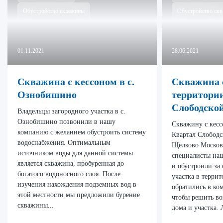
Обустройство скважины
Обустройство ск
01.11.2021
28.06.2021
Скважина с кессоном в с.
Скважина с
Ознобишино
территори
Слободско
Владельцы загородного участка в с.
Ознобишино позвонили в нашу
Скважину с кесс
компанию с желанием обустроить систему
Квартал Слободс
водоснабжения. Оптимальным
Щёлково Москов
источником воды для данной системы
специалисты на
является скважина, пробуренная до
и обустроили за
богатого водоносного слоя. После
участка в терри
изучения нахождения подземных вод в
обратились в ко
этой местности мы предложили бурение
чтобы решить во
скважины...
дома и участка.