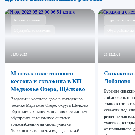
Бурение скважины
Бурение скважин
Обустройство скважины
Обустройство ск
01.06.2023
21.12.2021
Монтаж пластикового
Скважина с
кессона и скважина в КП
Лобаново
Медвежье Озеро, Щёлково
Бурение скважин
Лобаново наши 
Владельцы частного дома в коттеджном
точно в согласо
посёлке Медвежье Озеро, округа Щёлково
скважин под клю
обратились в нашу компанию с желанием
решение для вла
обустроить автономную систему
участков, которы
водоснабжения на своем участке.
от привычного у
Хорошим источником воды для такой