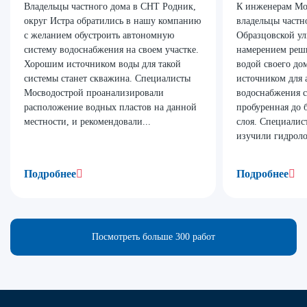
Владельцы частного дома в СНТ Родник,
К инженерам Мо
округ Истра обратились в нашу компанию
владельцы частн
с желанием обустроить автономную
Образцовской ул
систему водоснабжения на своем участке.
намерением реш
Хорошим источником воды для такой
водой своего до
системы станет скважина. Специалисты
источником для 
Мосводострой проанализировали
водоснабжения с
расположение водных пластов на данной
пробуренная до 
местности, и рекомендовали...
слоя. Специали
изучили гидроло
Подробнее
Подробнее
Посмотреть больше 300 работ