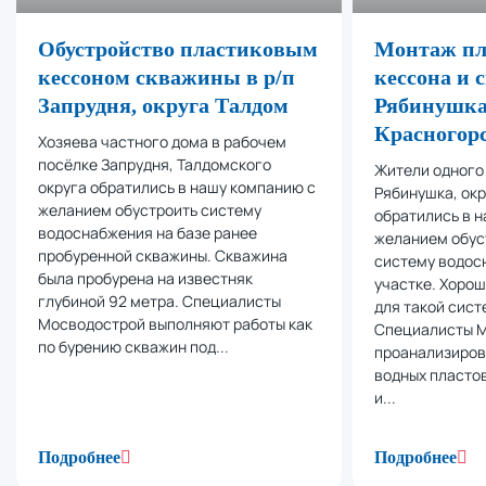
Обустройство пластиковым
Монтаж пл
кессоном скважины в р/п
кессона и
Запрудня, округа Талдом
Рябинушка,
Красногор
Хозяева частного дома в рабочем
посёлке Запрудня, Талдомского
Жители одного 
округа обратились в нашу компанию с
Рябинушка, ок
желанием обустроить систему
обратились в 
водоснабжения на базе ранее
желанием обус
пробуренной скважины. Скважина
систему водос
была пробурена на известняк
участке. Хоро
глубиной 92 метра. Специалисты
для такой сист
Мосводострой выполняют работы как
Специалисты 
по бурению скважин под...
проанализиров
водных пластов
и...
Подробнее
Подробнее