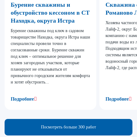
Бурение скважины и
Скважина 
обустройство кессоном в СТ
Романово 
Находка, округа Истра
Хозяева частног
Лайф-2, округ 
Бурение скважины под ключ в садовом
компанию с наме
товариществе Находка, округа Истра наши
подачи воды из 
специалисты провели точно в
Подходящим ист
согласованные сроки. Бурение скважин
системы являетс
под ключ – оптимальное решение для
водоносный гор
хозяев загородных участков, которые
Лайф-2, где расп
планируют не отказываться от
привычного городским жителям комфорта
и хотят обустроить...
Подробнее
Подробнее
Посмотреть больше 300 работ