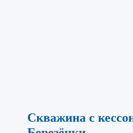
Скважина с кессон
Березёнки