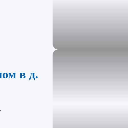
ом в д.
,