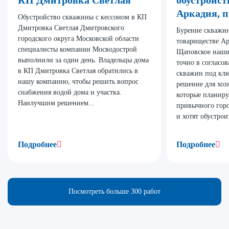
КП Дмитровка Светлая
обустройст
Аркадия, 
Обустройство скважины с кессоном в КП
Дмитровка Светлая Дмитровского
Бурение скважин
городского округа Московской области
товариществе Ар
специалисты компании Мосводострой
Щаповское наши
выполнили за один день. Владельцы дома
точно в согласо
в КП Дмитровка Светлая обратились в
скважин под клю
нашу компанию, чтобы решить вопрос
решение для хоз
снабжения водой дома и участка.
которые планиру
Наилучшим решением...
привычного гор
и хотят обустроит
Подробнее
Подробнее
Посмотреть больше 300 работ