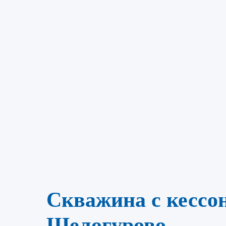
Скважина с кессон
Шелогурово