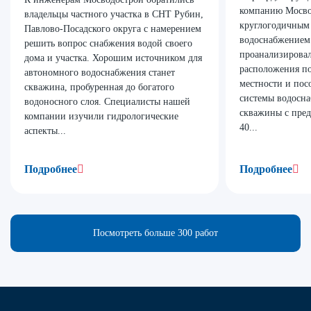
компанию Мосво
владельцы частного участка в СНТ Рубин,
круглогодичным
Павлово-Посадского округа с намерением
водоснабжением
решить вопрос снабжения водой своего
проанализирова
дома и участка. Хорошим источником для
расположения п
автономного водоснабжения станет
местности и пос
скважина, пробуренная до богатого
системы водосна
водоносного слоя. Специалисты нашей
скважины с пре
компании изучили гидрологические
40...
аспекты...
Подробнее
Подробнее
Посмотреть больше 300 работ