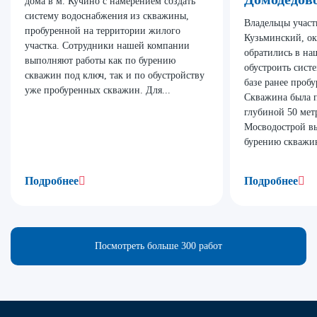
дома в м. Кучино с намерением создать
систему водоснабжения из скважины,
Владельцы участ
пробуренной на территории жилого
Кузьминский, о
участка. Сотрудники нашей компании
обратились в н
выполняют работы как по бурению
обустроить сист
скважин под ключ, так и по обустройству
базе ранее проб
уже пробуренных скважин. Для...
Скважина была п
глубиной 50 мет
Мосводострой в
бурению скважин
Подробнее
Подробнее
Посмотреть больше 300 работ