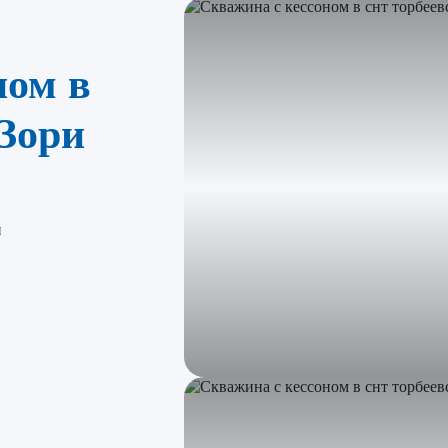
ном в
Зори
и