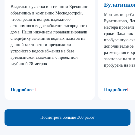
Булатнико
Владельцы участка в п.станции Крекшино
обратились в компанию Мосводострой,
Монтаж погреба
чтобы решить вопрос надежного
Булатниково, Ле
автономного водоснабжения загородного
мастера провели
дома. Наши инженеры проанализировали
сроки. Заказчик 
специфику залегания водных пластов на
пробуренную ск
данной местности и предложили
дополнительное 
устройство водоснабжения на базе
размещения и хр
артезианской скважины с проектной
заготовок на зи
глубиной 78 метров....
пробурена на изв
Подробнее
Подробнее
Посмотреть больше 300 работ