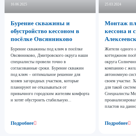
16.06.2025
25.03.2024
Бурение скважины и
Монтаж пл
обустройство кессоном в
кессона и 
посёлке Овсянниково
Алексеевск
Бурение скважины под ключ в посёлке
Жители одного и
Овсянниково, Дмитровского округа наши
коттеджном посё
специалисты провели точно в
округа Солнечно
согласованные сроки. Бурение скважин
компанию с жела
под ключ – оптимальное решение для
автономную сис
хозяев загородных участков, которые
своем участке. 
планируют не отказываться от
для такой систе
привычного городским жителям комфорта
Специалисты Мо
и хотят обустроить стабильную...
проанализирова
пластов на данно
Подробнее
Подробнее