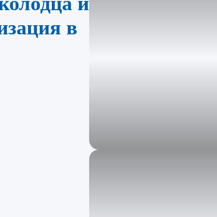
колодца и
изация в