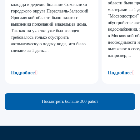
области было п
колодца в деревне Большие Сокольники
мастерами за 1 
городского округа Переславль-Залесский
“Мосводострой” 
Ярославской области было начато с
обустройстве ав
выяснения пожеланий владельцев дома.
водоснабжения, 
Так как на участке уже был колодец
в Московской об
требовалось только обустроить
необходимости 
автоматическую подачу воды, что было
выезжают в сосе
сделано за 1 день....
например,...
Подробнее
Подробнее
Посмотреть больше 300 работ