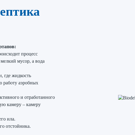
ептика
этапов:
роисходит процесс
мелкий мусор, а вода
и, где жидкость
ю работу аэробных
активного и отработанного
щую камеру – камеру
го ила.
го отстойника.