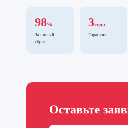
98
3
%
года
Залповый
Гарантия
сброс
Оставьте зая