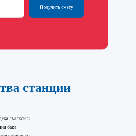
Получить смету
тва станции
ека являются:
ия бака.
есте установки.