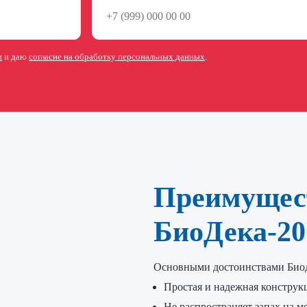
и
и даю
согласие на обработку персональных данных
.
Преимущес
БиоДека-20
Основными достоинствами Биод
Простая и надежная конструкц
Не распространяет запах на м