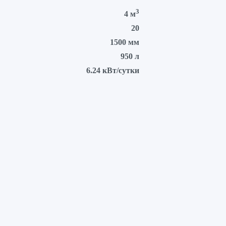
3
4 м
20
1500 мм
950 л
6.24 кВт/сутки