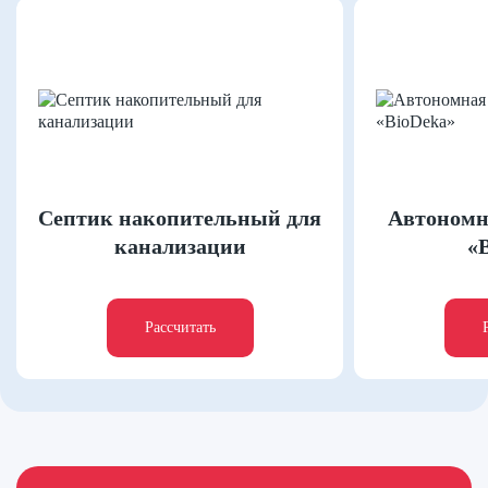
Септик накопительный для
Автономн
канализации
«
Рассчитать