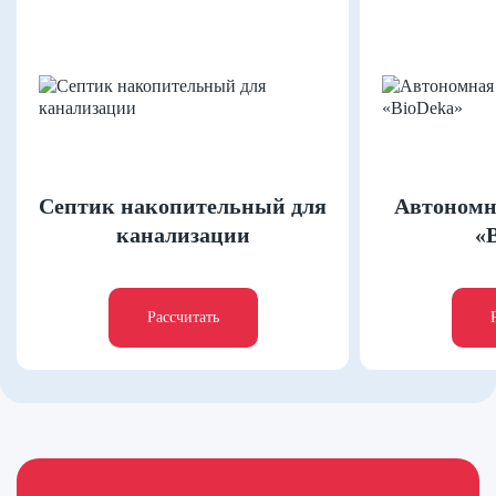
Септик накопительный для
Автономн
канализации
«
Рассчитать