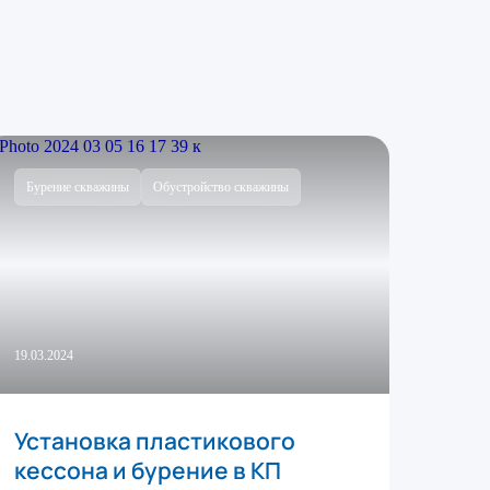
Бурение скважины
Обустройство скважины
19.03.2024
Установка пластикового
кессона и бурение в КП