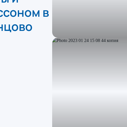
ссоном в
нцово